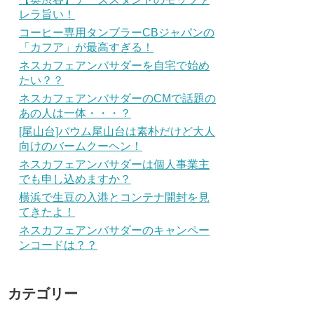
レラ旨い！
コーヒー専用タンブラーCBジャパンの
「カフア」が最高すぎる！
ネスカフェアンバサダーを自宅で始め
たい？？
ネスカフェアンバサダーのCMで話題の
あの人は一体・・・？
[尾山台]バウム尾山台は素朴だけど大人
向けのバームクーヘン！
ネスカフェアンバサダーは個人事業主
でも申し込めますか？
横浜で生豆の入港とコンテナ開封を見
てきたよ！
ネスカフェアンバサダーのキャンペー
ンコードは？？
カテゴリー