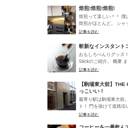
焙煎!焙煎!焙煎!
焙煎って楽しい＾＾ 
焙煎がほとんど。 シャ
記事を読む
斬新なインスタントコーヒー
おもしろべんりグッズ！ 斬
Stickのご紹介。 概要 
記事を読む
【駒場東大前】THE C
っこいい！
最寄り駅は駒場東大前
ト！ 門を抜けて道路沿
記事を読む
コーヒーを一番飲ん