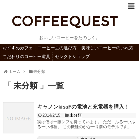
おいしいコーヒーをたのしく。
おすすめカフェ
コーヒー豆の選び方
美味しいコーヒーのいれ方
こだわりのコーヒー道具
セレクトショップ
ホーム
未分類
「 未分類 」一覧
キャノンkissFの電池と充電器を購入！
2014/2/15
未分類
実は僕は一眼レフを持っています。 ただ、ふるーいふ
るーい機種。 この機種のかなーり前のモデルです。
...