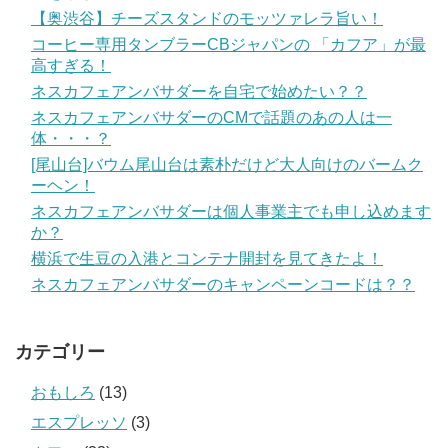
【奥渋谷】チーズスタンドのモッツァレラ旨い！
コーヒー専用タンブラーCBジャパンの 「カフア」が最
高すぎる！
ネスカフェアンバサダーを自宅で始めたい？？
ネスカフェアンバサダーのCMで話題のあの人は一
体・・・？
[尾山台]バウム尾山台は素朴だけど大人向けのバームク
ーヘン！
ネスカフェアンバサダーは個人事業主でも申し込めます
か？
横浜で生豆の入港とコンテナ開封を見てきたよ！
ネスカフェアンバサダーのキャンペーンコードは？？
カテゴリー
おもしろ
(13)
エスプレッソ
(3)