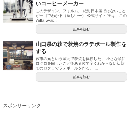
いコーヒーメーカー
このデザイン、フォルム。 絶対日本製ではないこと
が一目でわかる（寂しいー） 公式サイト 実は、この
Wilfa Svar...
記事を読む
山口県の萩で萩焼のラテボール製作を
する
萩市の元という窯元で萩焼を体験した。 小さな頃に
ロクロを回したこと後ある位で全くわからない状態
でのロクロでラテボールを作る。 ...
記事を読む
スポンサーリンク