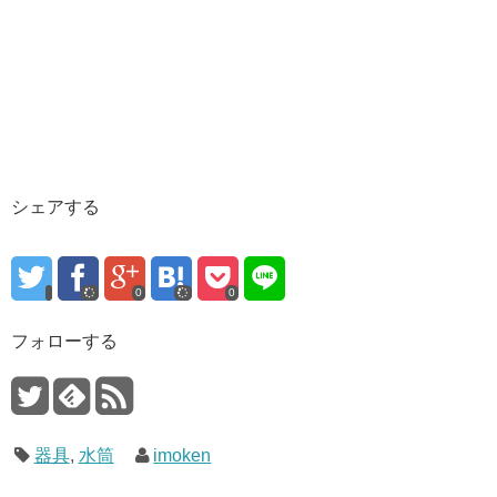
シェアする
0
0
フォローする
器具
,
水筒
imoken