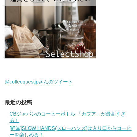
@coffeequestjpさんのツイート
最近の投稿
CBジャパンのコーヒーボトル 「カフア」が最高すぎ
る！
[経堂]SLOW HANDS(スローハンズ)は入り口からコーヒ
ーを楽しめる！