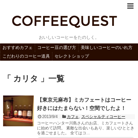
おいしいコーヒーをたのしく。
おすすめカフェ
コーヒー豆の選び方
美味しいコーヒーのいれ方
こだわりのコーヒー道具
セレクトショップ
「 カリタ 」一覧
【東京元麻布】ミカフェートはコーヒー
好きにはたまらない！空間でしたよ！
2013/9/4
カフェ
,
スペシャルティコーヒー
コーヒーハンター川島さんのお店、ミカフェートさん
に始めて訪問。 素敵な出会いもあり、楽しいひととき
を過ごせました。 全てはコ...