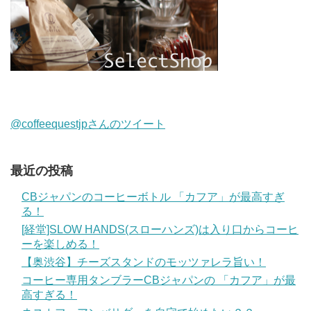
@coffeequestjpさんのツイート
最近の投稿
CBジャパンのコーヒーボトル 「カフア」が最高すぎ
る！
[経堂]SLOW HANDS(スローハンズ)は入り口からコーヒ
ーを楽しめる！
【奥渋谷】チーズスタンドのモッツァレラ旨い！
コーヒー専用タンブラーCBジャパンの 「カフア」が最
高すぎる！