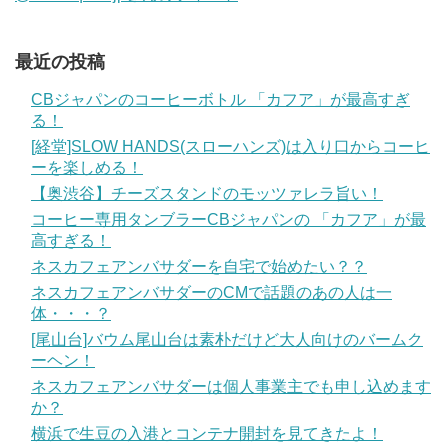
最近の投稿
CBジャパンのコーヒーボトル 「カフア」が最高すぎ
る！
[経堂]SLOW HANDS(スローハンズ)は入り口からコーヒ
ーを楽しめる！
【奥渋谷】チーズスタンドのモッツァレラ旨い！
コーヒー専用タンブラーCBジャパンの 「カフア」が最
高すぎる！
ネスカフェアンバサダーを自宅で始めたい？？
ネスカフェアンバサダーのCMで話題のあの人は一
体・・・？
[尾山台]バウム尾山台は素朴だけど大人向けのバームク
ーヘン！
ネスカフェアンバサダーは個人事業主でも申し込めます
か？
横浜で生豆の入港とコンテナ開封を見てきたよ！