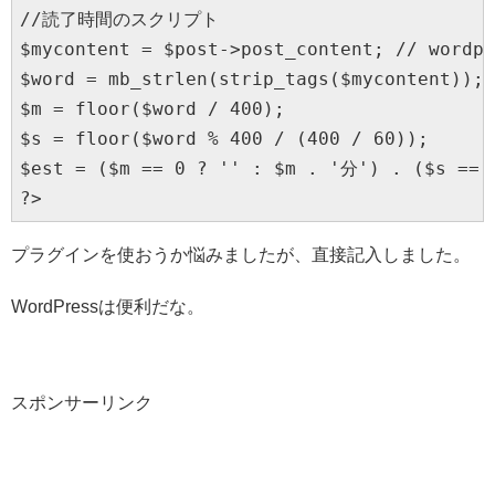
//読了時間のスクリプト

$mycontent = $post->post_content; // wordpr
$word = mb_strlen(strip_tags($mycontent));

$m = floor($word / 400);

$s = floor($word % 400 / (400 / 60));

$est = ($m == 0 ? '' : $m . '分') . ($s == 
?>
プラグインを使おうか悩みましたが、直接記入しました。
WordPressは便利だな。
スポンサーリンク