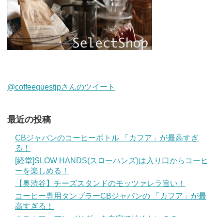
@coffeequestjpさんのツイート
最近の投稿
CBジャパンのコーヒーボトル 「カフア」が最高すぎ
る！
[経堂]SLOW HANDS(スローハンズ)は入り口からコーヒ
ーを楽しめる！
【奥渋谷】チーズスタンドのモッツァレラ旨い！
コーヒー専用タンブラーCBジャパンの 「カフア」が最
高すぎる！