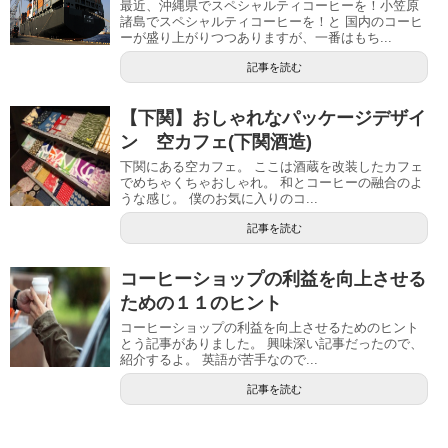
最近、沖縄県でスペシャルティコーヒーを！小笠原
諸島でスペシャルティコーヒーを！と 国内のコーヒ
ーが盛り上がりつつありますが、一番はもち...
記事を読む
【下関】おしゃれなパッケージデザイ
ン 空カフェ(下関酒造)
下関にある空カフェ。 ここは酒蔵を改装したカフェ
でめちゃくちゃおしゃれ。 和とコーヒーの融合のよ
うな感じ。 僕のお気に入りのコ...
記事を読む
コー​​ヒーショップの利益を向上させる
ための１１のヒント
コー​​ヒーショップの利益を向上させるためのヒント
とう記事がありました。 興味深い記事だったので、
紹介するよ。 英語が苦手なので...
記事を読む