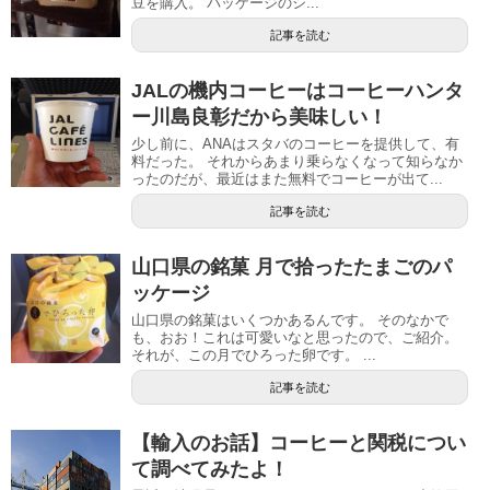
豆を購入。 パッケージのシ...
記事を読む
JALの機内コーヒーはコーヒーハンタ
ー川島良彰だから美味しい！
少し前に、ANAはスタバのコーヒーを提供して、有
料だった。 それからあまり乗らなくなって知らなか
ったのだが、最近はまた無料でコーヒーが出て...
記事を読む
山口県の銘菓 月で拾ったたまごのパ
ッケージ
山口県の銘菓はいくつかあるんです。 そのなかで
も、おお！これは可愛いなと思ったので、ご紹介。
それが、この月でひろった卵です。 ...
記事を読む
【輸入のお話】コーヒーと関税につい
て調べてみたよ！