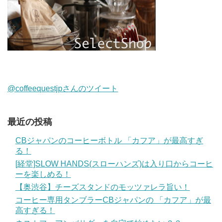
@coffeequestjpさんのツイート
最近の投稿
CBジャパンのコーヒーボトル 「カフア」が最高すぎ
る！
[経堂]SLOW HANDS(スローハンズ)は入り口からコーヒ
ーを楽しめる！
【奥渋谷】チーズスタンドのモッツァレラ旨い！
コーヒー専用タンブラーCBジャパンの 「カフア」が最
高すぎる！