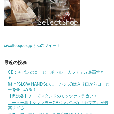
@coffeequestjpさんのツイート
最近の投稿
CBジャパンのコーヒーボトル 「カフア」が最高すぎ
る！
[経堂]SLOW HANDS(スローハンズ)は入り口からコーヒ
ーを楽しめる！
【奥渋谷】チーズスタンドのモッツァレラ旨い！
コーヒー専用タンブラーCBジャパンの 「カフア」が最
高すぎる！