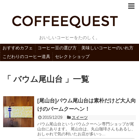
おいしいコーヒーをたのしく。
おすすめカフェ
コーヒー豆の選び方
美味しいコーヒーのいれ方
こだわりのコーヒー道具
セレクトショップ
「 バウム尾山台 」一覧
[尾山台]バウム尾山台は素朴だけど大人向
けのバームクーヘン！
2015/12/29
スイーツ
バウム尾山台というバウムクーヘン専門ショップが尾
山台にあります。 尾山台は、丸山珈琲さんもあるし、
おしゃれで気の利いたお店が多いっ...